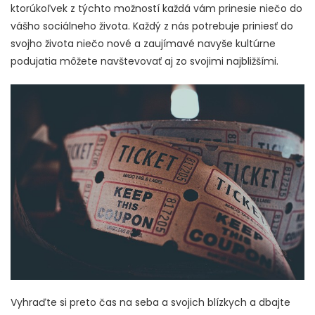
ktorúkoľvek z týchto možností každá vám prinesie niečo do
vášho sociálneho života. Každý z nás potrebuje priniesť do
svojho života niečo nové a zaujímavé navyše kultúrne
podujatia môžete navštevovať aj zo svojimi najbližšími.
Vyhraďte si preto čas na seba a svojich blízkych a dbajte