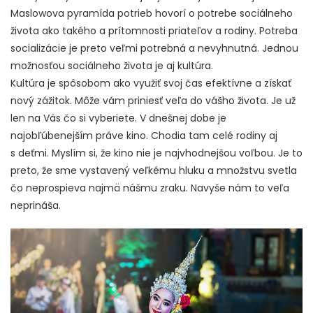
Maslowova pyramída potrieb hovorí o potrebe sociálneho
života ako takého a prítomnosti priateľov a rodiny. Potreba
socializácie je preto veľmi potrebná a nevyhnutná. Jednou
možnosťou sociálneho života je aj kultúra.
Kultúra je spôsobom ako využiť svoj čas efektívne a získať
nový zážitok. Môže vám priniesť veľa do vášho života. Je už
len na Vás čo si vyberiete. V dnešnej dobe je
najobľúbenejším práve kino. Chodia tam celé rodiny aj
s deťmi. Myslím si, že kino nie je najvhodnejšou voľbou. Je to
preto, že sme vystavený veľkému hluku a množstvu svetla
čo neprospieva najmä nášmu zraku. Navyše nám to veľa
neprináša.