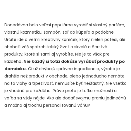
Donedávna bolo veľmi populárne vyrobiť si vlastný parfém,
vlastnú kozmetiku, šampón, soľ do kúpeľa a podobne.
Určite ide o veľmi kreatívny koníček, ktorý nielen poteší, ale
obohatí váš spotrebiteľský život o skvelé a čerstvé
produkty, ktoré si sami aj vyrobíte. Nie je to však pre
každého
. Nie každý si totiž dokáže vyrábať produkty po
domácku.
Či už chýbajú správne ingrediencie, výroba je
drahšia než produkt v obchode, alebo jednoducho nemáte
na to vlohy a trpezlivosť, nemusíte byť nešťastný. Nie všetko
je vhodné pre každého. Práve preto je toľko možností a
voľba sa vždy nájde. Ako ale dodať svojmu praniu jedinečnú
a možno aj trochu personalizovanú vôňu?