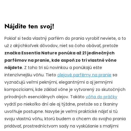
Nájdite ten svoj!
Pokiaľ si teda vlastný parfém do prania vyrobiť neviete, a to
už z akýchkoľvek dôvodov, niet sa čoho obávať, pretože
značka Essentia Nature ponúka až 21 jedinečných
parfémov na pranie, kde aspoň zo tri vlastné vône
nájdete
. Z toho tri sú novinkou a ponúkajú ešte
intenzívnejšiu vôňu. Tieto
olejové parfémy na pranie
sa
vyznačujú veľmi peknými, elegantnými a aj jemnými
kompozíciami, kde základ vône je vytvorený zo skutočných
prírodných esenciálnych olejov. Takáto
vôňa do práčky
vydrží po niekoľko dní ale aj týždne, pretože sa z tkaniny
uvoľňuje postupne. Navyše je veľmi praktické nájsť si tú
svoju vlastnú vôňu, ktorú budem a chcem do svojho prania
pridávať, prostredníctvom sady na vyskúšanie s malými