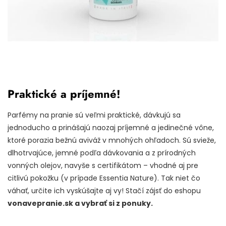
Praktické a príjemné!
Parfémy na pranie sú veľmi praktické, dávkujú sa
jednoducho a prinášajú naozaj príjemné a jedinečné vône,
ktoré porazia bežnú aviváž v mnohých ohľadoch. Sú svieže,
dlhotrvajúce, jemné podľa dávkovania a z prírodných
vonných olejov, navyše s certifikátom – vhodné aj pre
citlivú pokožku (v prípade Essentia Nature). Tak niet čo
váhať, určite ich vyskúšajte aj vy! Stačí zájsť do eshopu
vonavepranie.sk a vybrať si z ponuky.