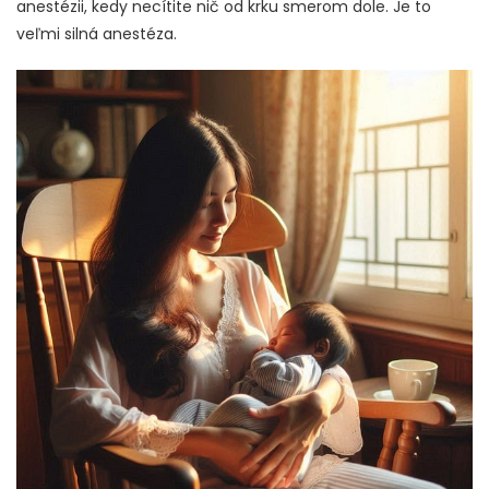
anestézii, kedy necítite nič od krku smerom dole. Je to
veľmi silná anestéza.