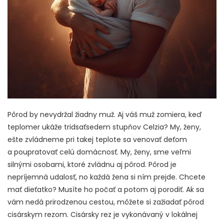
Pôrod by nevydržal žiadny muž. Aj váš muž zomiera, keď
teplomer ukáže tridsaťsedem stupňov Celzia? My, ženy,
ešte zvládneme pri takej teplote sa venovať deťom
a poupratovať celú domácnosť. My, ženy, sme veľmi
silnými osobami, ktoré zvládnu aj pôrod. Pôrod je
nepríjemná udalosť, no každá žena si ním prejde. Chcete
mať dieťatko? Musíte ho počať a potom aj porodiť. Ak sa
vám nedá prirodzenou cestou, môžete si zažiadať pôrod
cisárskym rezom. Cisársky rez je vykonávaný v lokálnej