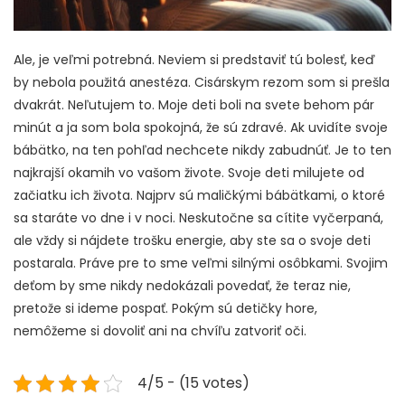
Ale, je veľmi potrebná. Neviem si predstaviť tú bolesť, keď
by nebola použitá anestéza. Cisárskym rezom som si prešla
dvakrát. Neľutujem to. Moje deti boli na svete behom pár
minút a ja som bola spokojná, že sú zdravé. Ak uvidíte svoje
bábätko, na ten pohľad nechcete nikdy zabudnúť. Je to ten
najkrajší okamih vo vašom živote. Svoje deti milujete od
začiatku ich života. Najprv sú maličkými bábätkami, o ktoré
sa staráte vo dne i v noci.
Neskutočne sa cítite vyčerpaná,
ale vždy si nájdete trošku energie, aby ste sa o svoje deti
postarala. Práve pre to sme veľmi silnými osôbkami. Svojim
deťom by sme nikdy nedokázali povedať, že teraz nie,
pretože si ideme pospať. Pokým sú detičky hore,
nemôžeme si dovoliť ani na chvíľu zatvoriť oči.
4/5 - (15 votes)