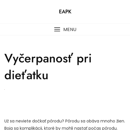
Skip
to
EAPK
content
MENU
Vyčerpanosť pri
dieťatku
Už sa neviete dočkať pôrodu? Pôrodu sa obáva mnoho žien.
Boja sa komplikácii, ktoré by mohli nastať počas pôrodu.