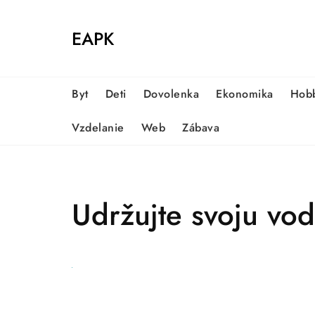
Skip
to
EAPK
content
Byt
Deti
Dovolenka
Ekonomika
Hob
Vzdelanie
Web
Zábava
Udržujte svoju vod