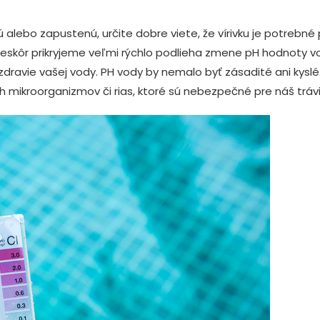
 alebo zapustenú, určite dobre viete, že vírivku je potrebné 
 neskôr prikryjeme veľmi rýchlo podlieha zmene pH hodnoty v
zdravie vašej vody. PH vody by nemalo byť zásadité ani kyslé.
 mikroorganizmov či rias, ktoré sú nebezpečné pre náš trávia