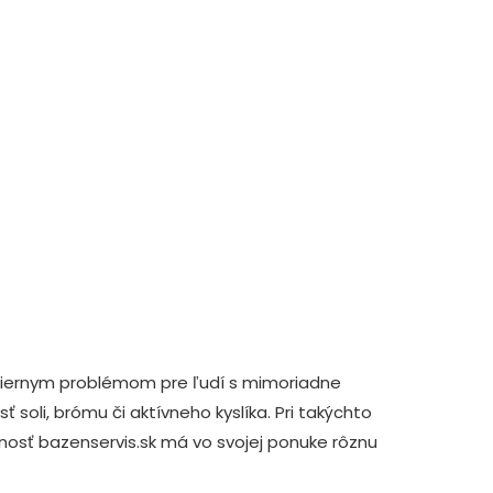
 miernym problémom pre ľudí s mimoriadne
ť soli, brómu či aktívneho kyslíka. Pri takýchto
čnosť bazenservis.sk má vo svojej ponuke rôznu