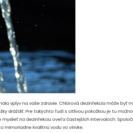
mala vplyv na vaše zdravie. Chlórová dezinfekcia môže byť
žky dráždiť. Pre takýchto ľudí s citlivou pokožkou je tu možnos
é myslieť na dezinfekciu oveľa častejších intervaloch. Spolo
to mimoriadne kvalitnú vodu vo vírivke.