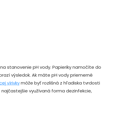
a na stanovenie pH vody. Papieriky namočíte do
obrazí výsledok. Ak máte pH vody priemerné
j vírivky
môže byť rozlišná z hľadiska tvrdosti
 najčastejšie využívaná forma dezinfekcie,