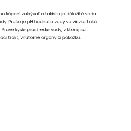
po kúpaní zakrývať a takisto je dôležité vodu
ody. Prečo je pH hodnota vody vo vírivke taká
 Práve kyslé prostredie vody, v ktorej sa
ci trakt, vnútorne orgány či pokožku.