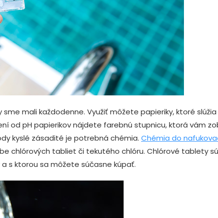
y sme mali každodenne. Využiť môžete papieriky, ktoré slúži
ení od pH papierikov nájdete farebnú stupnicu, ktorá vám z
dy kyslé zásadité je potrebná chémia.
Chémia do nafukovace
e chlórových tabliet či tekutého chlóru. Chlórové tablety sú
y a s ktorou sa môžete súčasne kúpať.