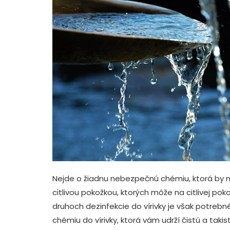
Nejde o žiadnu nebezpečnú chémiu, ktorá by 
citlivou pokožkou, ktorých môže na citlivej poko
druhoch dezinfekcie do vírivky je však potrebn
chémiu do vírivky, ktorá vám udrží čistú a takis