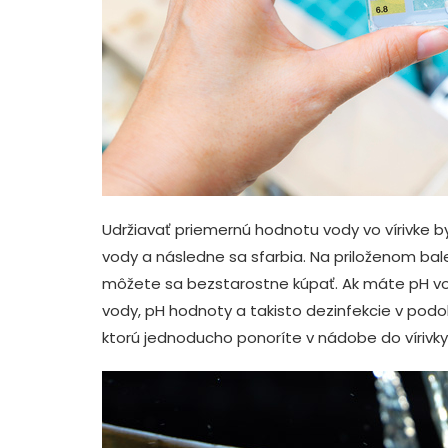
Udržiavať priemernú hodnotu vody vo vírivke b
vody a následne sa sfarbia. Na priloženom bal
môžete sa bezstarostne kúpať. Ak máte pH vo
vody, pH hodnoty a takisto dezinfekcie v podob
ktorú jednoducho ponoríte v nádobe do vírivk