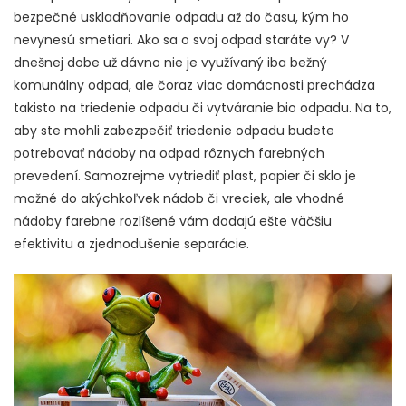
bezpečné uskladňovanie odpadu až do času, kým ho
nevynesú smetiari. Ako sa o svoj odpad staráte vy? V
dnešnej dobe už dávno nie je využívaný iba bežný
komunálny odpad, ale čoraz viac domácnosti prechádza
takisto na triedenie odpadu či vytváranie bio odpadu. Na to,
aby ste mohli zabezpečiť triedenie odpadu budete
potrebovať nádoby na odpad rôznych farebných
prevedení. Samozrejme vytriediť plast, papier či sklo je
možné do akýchkoľvek nádob či vreciek, ale vhodné
nádoby farebne rozlíšené vám dodajú ešte väčšiu
efektivitu a zjednodušenie separácie.