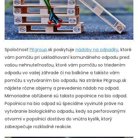
Spoločnosť
PKgroup
.sk poskytuje
nádoby na odpadky
, ktoré
vám pomôžu pri uskladňovaní komunálneho odpadu pred
vašou nehnuteľnosťou, ktoré vám pomôžu so triedením
odpadu vo vašej záhrade či na balkóne a takisto vám
pomôžu s vytváraním bio odpadu. Na stránke PKgroup.sk
nájdete rôzne objemy a prevedenia nádob na odpad.
Mimoriadne obľúbené sú takisto popolnice na bio odpad.
Popolnica na bio odpad sú špeciálne vyvinuté práve na
vytváranie biologického odpadu, kedy sa perforovanými
otvormi v popolnici dostáva do vnútra kyslík, ktorý
zabezpečuje rozkladné reakcie.