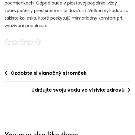
podmienkach. Odpad bude v plastovej popolnici vždy
zabezpečený pred snehom či dažďom. Veľkou výhodou sú
takisto kolieska, ktoré poskytujú mimoriadny komfort pri
využívaní popolnice.
Navigace
Ozdobte si vianočný stromček
pro
Udržujte svoju vodu vo vírivke zdravú
příspěvek
You may also like these