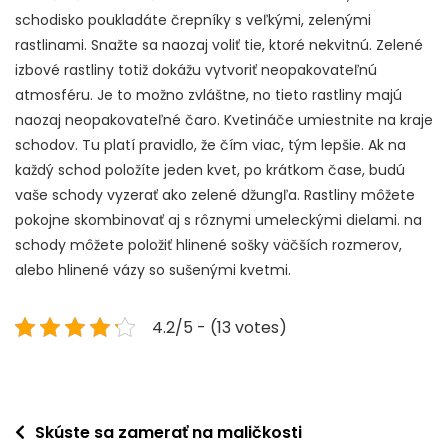
schodisko poukladáte črepníky s veľkými, zelenými
rastlinami. Snažte sa naozaj voliť tie, ktoré nekvitnú. Zelené
izbové rastliny totiž dokážu vytvoriť neopakovateľnú
atmosféru. Je to možno zvláštne, no tieto rastliny majú
naozaj neopakovateľné čaro. Kvetináče umiestnite na kraje
schodov. Tu platí pravidlo, že čím viac, tým lepšie. Ak na
každý schod položíte jeden kvet, po krátkom čase, budú
vaše schody vyzerať ako zelené džungľa. Rastliny môžete
pokojne skombinovať aj s rôznymi umeleckými dielami. na
schody môžete položiť hlinené sošky väčších rozmerov,
alebo hlinené vázy so sušenými kvetmi.
4.2/5 - (13 votes)
Navigace
Skúste sa zamerať na maličkosti