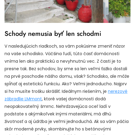
Schody nemusia byť len schodmi
V nasledujúcich riadkoch, sa vám pokúsime zmeniť názor
na vaše schodisko. Väčšina ľudí, túto časť domácnosti
vníma len ako praktickú a nevyhnutnú vec. Z časti je to
presne tak. Bez schodov, by sme sa len veľmi ťažko dostali
na prvé poschodie nášho domu, však? Schodisko, ale môže
spĺňať aj estetickú funkciu. Ako? Veľmi jednoducho. Najprv
si ho musíte trošku skrášliť. Ideálnym riešením, je
nerezové
zábradlie LMmont
, ktoré vašej domácnosti dodá
neopakovateľný šmrnc. Nehrdzavejúca oceľ ladí v
podstate s akýmikoľvek inými materiálmi, má dlhú
životnosť a aj údržba je veľmi jednoduchá. Ak sa vám páčia
skôr moderné prvky, skombinujte ho s betónovými